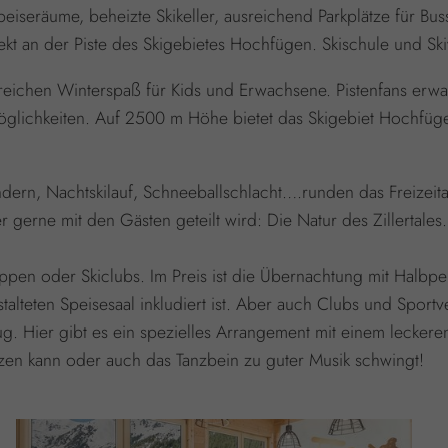
peiseräume, beheizte Skikeller, ausreichend Parkplätze für 
kt an der Piste des Skigebietes Hochfügen. Skischule und Ski
reichen Winterspaß für Kids und Erwachsene. Pistenfans erwa
 Möglichkeiten. Auf 2500 m Höhe bietet das Skigebiet Hochf
ern, Nachtskilauf, Schneeballschlacht….runden das Freizeita
r gerne mit den Gästen geteilt wird: Die Natur des Zillertales
uppen oder Skiclubs. Im Preis ist die Übernachtung mit Halbpe
teten Speisesaal inkludiert ist. Aber auch Clubs und Sportve
ug. Hier gibt es ein spezielles Arrangement mit einem leck
en kann oder auch das Tanzbein zu guter Musik schwingt!