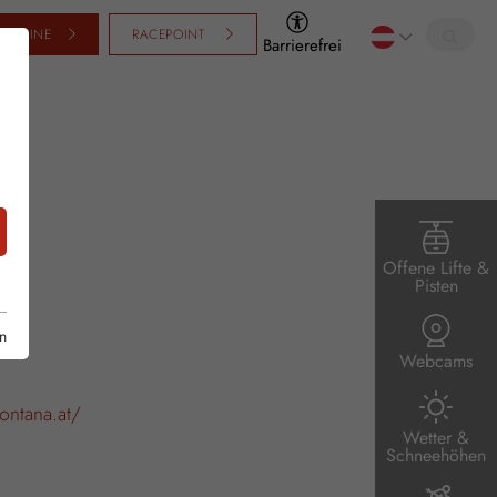
SCHEINE
RACEPOINT
Barrierefrei
A
Offene Lifte &
Pisten
n
Webcams
ontana.at/
Wetter &
Schneehöhen