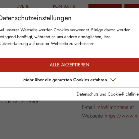
LIVE &
KONTAKT &
TICKETS
GUT
AKTUELLES
INFO
Datenschutzeinstellungen
Auf unserer Webseite werden Cookies verwendet. Einige davon werden
zwingend benötigt, während es uns andere ermöglichen, Ihre
Nutzererfahrung auf unserer Webseite zu verbessern.
ALLE AKZEPTIEREN
ge von Hochfügen wird
ALPINCENTER MONTAN
schenden
Hochfügen 37
Mehr über die genutzten Cookies erfahren
ereine fühlen sich im
6264 Hochfügen, Tirol
der Höhe auf 1.500
Datenschutz und Cookie-Richtlinie
Telefon
+43 5280 5300
n das Alpincenter
E-mail
info@montana.at
Webseite
https://www.m