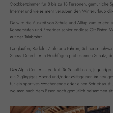
Stockbettzimmer für 8 bis zu 18 Personen, gemütliche S
Internet und vieles mehr versüßen den Winterurlaub dire
Da wird die Auszeit von Schule und Alltag zum erlebnis
Könnerstufen und Freerider schier endlose Off-Pisten
auf der Talabfahrt.
Langlaufen, Rodeln, Zipfelbob-Fahren, Schneeschuhwand
Stress. Denn hier in Hochfügen gibt es einen Schatz, de
Das Alpin Center ist perfekt für Schulklassen, Jugendgr
ein 2-gängiges Abend-und/oder Mittagessen im neu gestal
für ein sportives Wochenende oder einen Betriebsausfl
wo man nach dem Essen noch gemütlich beisammen sitz