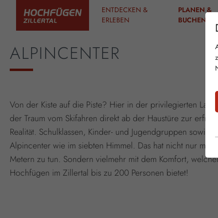
ENTDECKEN &
PLANEN &
ERLEBEN
BUCHEN
ALPINCENTER
Von der Kiste auf die Piste? Hier in der privilegierten La
der Traum vom Skifahren direkt ab der Haustüre zur erfri
Realität. Schulklassen, Kinder- und Jugendgruppen sowie V
Alpincenter wie im siebten Himmel. Das hat nicht nur mit 
Metern zu tun. Sondern vielmehr mit dem Komfort, welche
Hochfügen im Zillertal bis zu 200 Personen bietet!