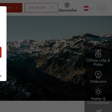
SCHEINE
RACEPOINT
Barrierefrei
Offene Lifte &
Pisten
n
Webcams
Wetter &
Schneehöhen