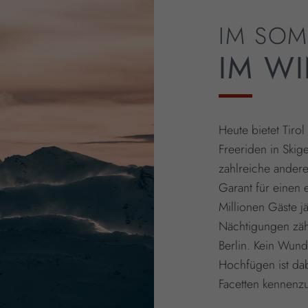
IM SO
IM W
Heute bietet Tir
Freeriden in Skig
zahlreiche andere
Garant für einen 
Millionen Gäste j
Nächtigungen zäh
Berlin. Kein Wund
Hochfügen ist dabe
Facetten kennenz