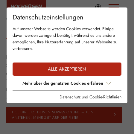
Datenschutzeinstellungen
WEBCAMS
IN HOCHFÜGEN
Auf unserer Webseite werden Cookies verwendet. Einige
davon werden zwingend benötigt, während es uns andere
ermöglichen, Ihre Nutzererfahrung auf unserer Webseite zu
verbessern.
Bilder live aus Hochfügen im Zillertal: Wetter und
Schneehöhen gibt’s live aus der Talstation Klausboden
ALLE AKZEPTIEREN
und der Bergstation Waidoffen auf 2320 Metern.
Traumbilder aus Hochfügen? Nichts wie rauf auf den
Mehr über die genutzten Cookies erfahren
Berg und ab in den Zillertaler Winterspaß!
Zur Wettervorschau geht's
hier
.
Datenschutz und Cookie-Richtlinien
HOL DIR JETZT DEINEN SKIPASS ONLINE – KEIN
ANSTEHEN, MEHR ZEIT AUF DER PISTE!