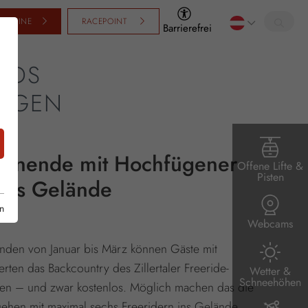
SCHEINE
RACEPOINT
Barrierefrei
ENDS
ÜGEN
enende mit Hochfügener
Offene Lifte &
Pisten
 ins Gelände
n
Webcams
den von Januar bis März können Gäste mit
ten das Backcountry des Zillertaler Freeride-
Wetter &
Schneehöhen
en – und zwar kostenlos. Möglich machen das die
 gehen mit maximal sechs Freeridern ins Gelände.