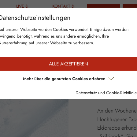
LIVE &
KONTAKT &
TICKETS
GUT
AKTUELLES
INFO
Datenschutzeinstellungen
SKIFRI
Auf unserer Webseite werden Cookies verwendet. Einige davon werden
zwingend benötigt, während es uns andere ermöglichen, Ihre
HOCHF
Nutzererfahrung auf unserer Webseite zu verbessern.
ALLE AKZEPTIEREN
Am Woch
Mehr über die genutzten Cookies erfahren
Experten
Datenschutz und Cookie-Richtlinie
An den Wochenen
Hochfügener Exper
Eldorados erkund
„Skifriends“: Sie