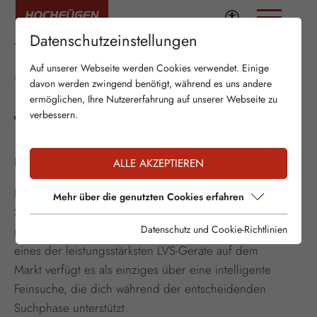
Datenschutzeinstellungen
TESTE DEIN WISSEN
MAMMUT SAFETY
Auf unserer Webseite werden Cookies verwendet. Einige
davon werden zwingend benötigt, während es uns andere
ROADSHOW
ermöglichen, Ihre Nutzererfahrung auf unserer Webseite zu
verbessern.
Die SafetyRoadshow ist da!
ALLE AKZEPTIEREN
Nimm am 08. Februar an der Mammut Snow
Mehr über die genutzten Cookies erfahren
SafetySession teil und trainiere dein Lawinenwissen
Datenschutz und Cookie-Richtlinien
mit dem Team hinter dem BarryvoxS2 im Gelände. Als
eines der leistungsstärksten LVS-Geräte auf dem
Markt verfügt es als einziges über eine intelligente
Feinsuche, die dich während der entscheidenden
Suchphase unterstützt.