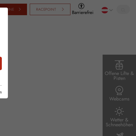
SCHEINE
RACEPOINT
Barrierefrei
Offene Lifte &
Pisten
n
Webcams
Wetter &
Schneehöhen