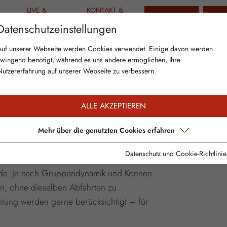
LIVE &
KONTAKT &
TICKETS
GUT
AKTUELLES
INFO
Datenschutzeinstellungen
Auf unserer Webseite werden Cookies verwendet. Einige davon werden
zwingend benötigt, während es uns andere ermöglichen, Ihre
Nutzererfahrung auf unserer Webseite zu verbessern.
ALLE AKZEPTIEREN
Mehr über die genutzten Cookies erfahren
om Lift aus nicht erreichbar sind – zwei
Datenschutz und Cookie-Richtlinie
lände. Je nach Gruppendynamik und Können
n, ohne dieselben Abfahrten zu
ung werden gerne berücksichtigt – für