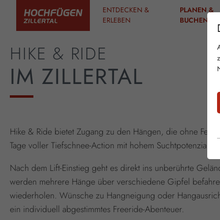
ENTDECKEN &
PLANEN &
ERLEBEN
BUCHEN
HIKE & RIDE
IM ZILLERTAL
Hike & Ride bietet Zugang zu den Hängen, die ohne Felle v
Tage voller Tiefschnee-Action mit hohem Suchtpotenzial.
Nach dem Lift-Einstieg geht es direkt ins unberührte Ge
werden mehrere Hänge über verschiedene Gipfel befahre
wiederholen. Wünsche zu Hangneigung oder Hangausricht
ein individuell abgestimmtes Freeride-Abenteuer.