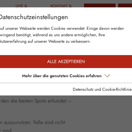
LIVE &
KONTAKT &
TICKETS
GUT
AKTUELLES
INFO
Datenschutzeinstellungen
 FREERIDE WOCHENENDE
Auf unserer Webseite werden Cookies verwendet. Einige davon werden
zwingend benötigt, während es uns andere ermöglichen, Ihre
Nutzererfahrung auf unserer Webseite zu verbessern.
ALLE AKZEPTIEREN
Mehr über die genutzten Cookies erfahren
ßen
Datenschutz und Cookie-Richtlinie
-Abenteuer, exklusiv für Frauen, ein.
rden die besten Spots erkundet –
 auszunutzen. Felle sind nicht
 sind.