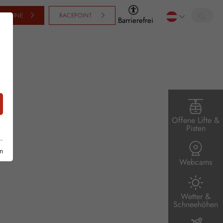
SCHEINE
RACEPOINT
Barrierefrei
Offene Lifte &
Pisten
n
Webcams
Wetter &
Schneehöhen