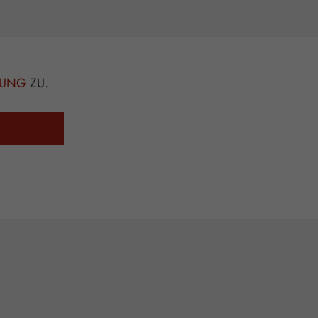
MUNG
ZU.
S