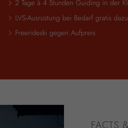
2 Tage à 4 Stunden Guiding in der K
LVS-Ausrüstung bei Bedarf gratis dazu
Freerideski gegen Aufpreis
FACTS 